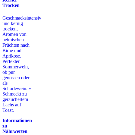
Trocken
Geschmacksintensiv
und kernig
trocken,
Aromen von
heimischen
Früchten nach
Birne und
Aprikose.
Perfekter
Sommerwein,
ob pur
genossen oder
als
Schorlewein.
»
Schmeckt zu
geräuchertem
Lachs auf
Toast.
Informationen
zu
Nährwerten