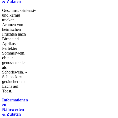
& Zutaten
Geschmacksintensiv
und kernig
trocken,
Aromen von
heimischen
Früchten nach
Birne und
Aprikose.
Perfekter
Sommerwein,
ob pur
genossen oder
als
Schorlewein.
»
Schmeckt zu
geräuchertem
Lachs auf
Toast.
Informationen
zu
Nährwerten
& Zutaten