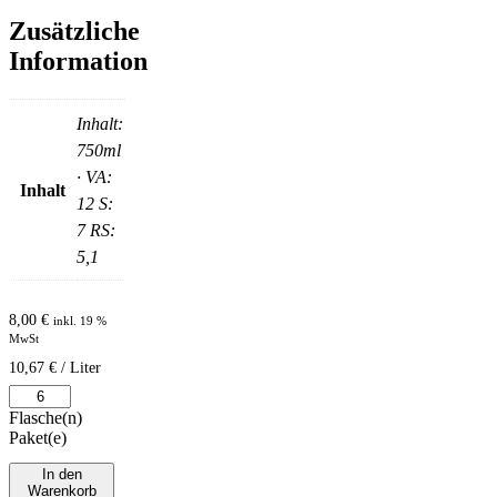
Zusätzliche
Information
Inhalt:
750ml
· VA:
Inhalt
12 S:
7 RS:
5,1
8,00
€
inkl. 19 %
MwSt
10,67
€
/
Liter
2025er
Kerner
Flasche(n)
Trocken
Paket(e)
Menge
In den
Warenkorb