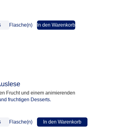
Flasche(n)
In den Warenkorb
Auslese
enden Frucht und einem animierenden
nd fruchtigen Desserts.
Flasche(n)
In den Warenkorb