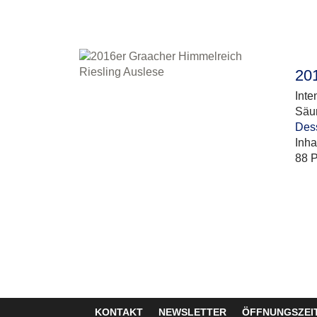
20
Inte
Säur
Dess
Inha
88 P
KONTAKT
NEWSLETTER
ÖFFNUNGSZEI