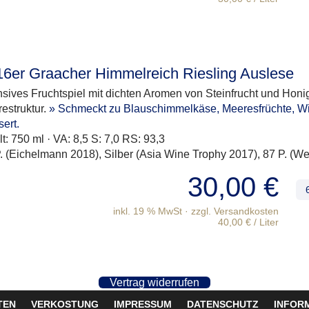
16er Graacher Himmelreich Riesling Auslese
nsives Fruchtspiel mit dichten Aromen von Steinfrucht und Honig
estruktur.
» Schmeckt zu Blauschimmelkäse, Meeresfrüchte, Wi
ert.
lt: 750 ml · VA: 8,5 S: 7,0 RS: 93,3
. (Eichelmann 2018), Silber (Asia Wine Trophy 2017), 87 P. (We
30,00
€
inkl. 19 % MwSt
40,00
€
/
Liter
Vertrag widerrufen
TEN
VERKOSTUNG
IMPRESSUM
DATENSCHUTZ
INFOR