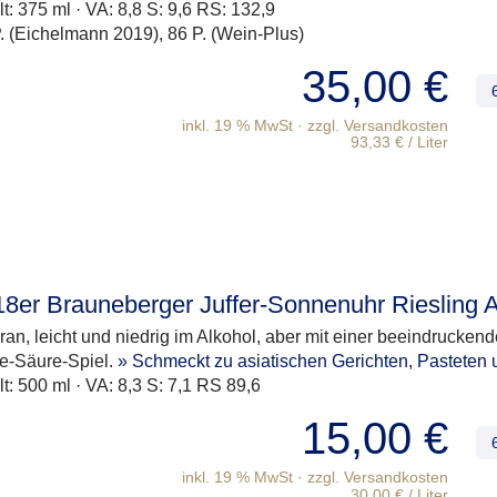
lt: 375 ml · VA: 8,8 S: 9,6 RS: 132,9
. (Eichelmann 2019), 86 P. (Wein-Plus)
35,00
€
inkl. 19 % MwSt
93,33
€
/
Liter
8er Brauneberger Juffer-Sonnenuhr Riesling 
gran, leicht und niedrig im Alkohol, aber mit einer beeindruck
e-Säure-Spiel.
» Schmeckt zu asiatischen Gerichten, Pasteten u
lt: 500 ml · VA: 8,3 S: 7,1 RS 89,6
15,00
€
inkl. 19 % MwSt
30,00
€
/
Liter