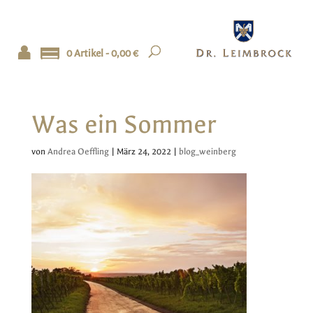
0 Artikel -
0,00
€
Was ein Sommer
von
Andrea Oeffling
|
März 24, 2022
|
blog_weinberg