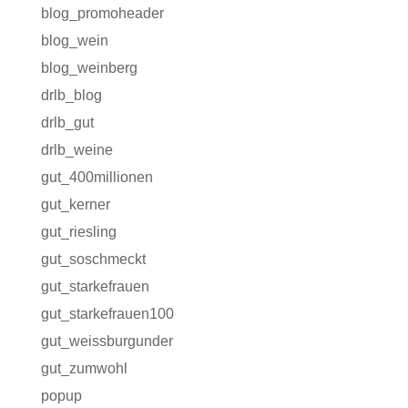
blog_promoheader
blog_wein
blog_weinberg
drlb_blog
drlb_gut
drlb_weine
gut_400millionen
gut_kerner
gut_riesling
gut_soschmeckt
gut_starkefrauen
gut_starkefrauen100
gut_weissburgunder
gut_zumwohl
popup