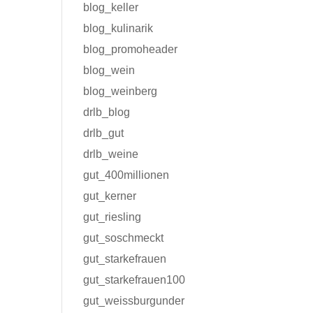
blog_keller
blog_kulinarik
blog_promoheader
blog_wein
blog_weinberg
drlb_blog
drlb_gut
drlb_weine
gut_400millionen
gut_kerner
gut_riesling
gut_soschmeckt
gut_starkefrauen
gut_starkefrauen100
gut_weissburgunder