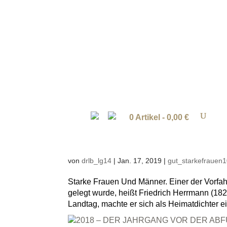
0 Artikel -
0,00
€
von
drlb_lg14
|
Jan. 17, 2019
|
gut_starkefrauen
Starke Frauen Und Männer. Einer der Vorfah
gelegt wurde, heißt Friedrich Herrmann (182
Landtag, machte er sich als Heimatdichter e