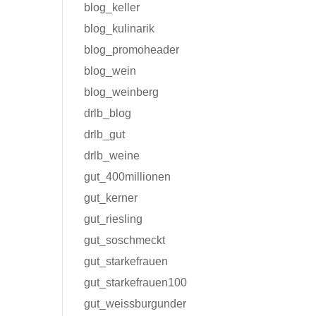
blog_keller
blog_kulinarik
blog_promoheader
blog_wein
blog_weinberg
drlb_blog
drlb_gut
drlb_weine
gut_400millionen
gut_kerner
gut_riesling
gut_soschmeckt
gut_starkefrauen
gut_starkefrauen100
gut_weissburgunder