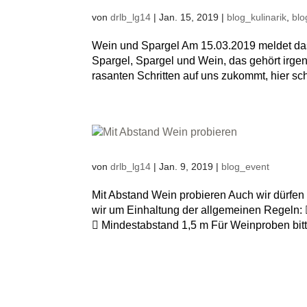
von
drlb_lg14
|
Jan. 15, 2019
|
blog_kulinarik
,
bl
Wein und Spargel Am 15.03.2019 meldet das
Spargel, Spargel und Wein, das gehört irg
rasanten Schritten auf uns zukommt, hier sc
von
drlb_lg14
|
Jan. 9, 2019
|
blog_event
Mit Abstand Wein probieren Auch wir dürfen 
wir um Einhaltung der allgemeinen Regeln: 
 Mindestabstand 1,5 m Für Weinproben bitte