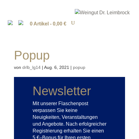
0 Artikel -
0,00
€
Popup
von
drlb_lg14
|
Aug. 6, 2021
|
popup
Newsletter
Mit unserer Flaschenpost
verpassen Sie keine
Neuigkeiten, Veranstaltungen
und Angebote. Nach erfolgreicher
Registrierung erhalten Sie einen
5 €–Bonus für Ihren ersten